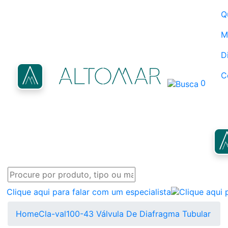
Q
M
D
C
0
Clique aqui para falar com um especialista
Home
Cla-val
100-43 Válvula De Diafragma Tubular