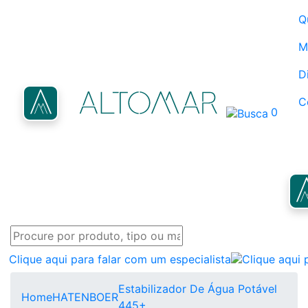
Q
M
D
C
0
Clique aqui para falar com um especialista
Estabilizador De Água Potável
Home
HATENBOER
445+