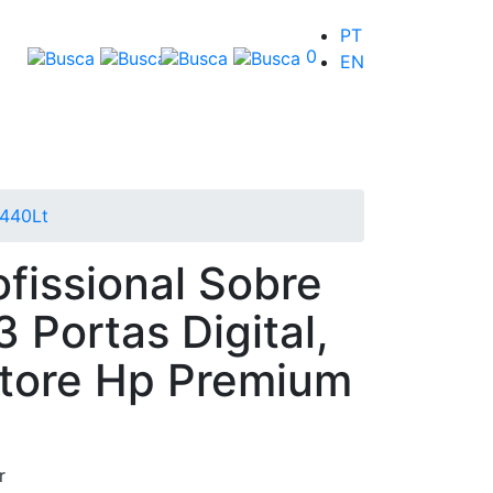
PT
0
EN
 440Lt
ofissional Sobre
 Portas Digital,
store Hp Premium
r