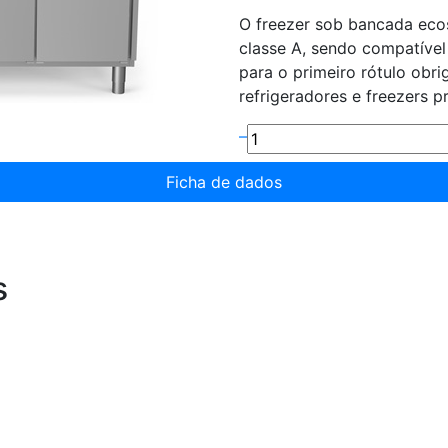
O freezer sob bancada ecos
classe A, sendo compatível 
para o primeiro rótulo obr
refrigeradores e freezers pr
–
Ficha de dados
s