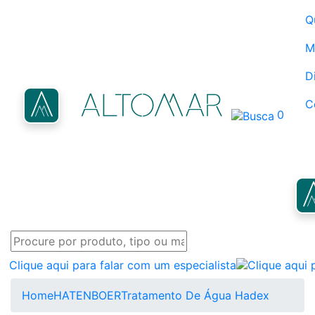
Q
M
D
C
0
Clique aqui para falar com um especialista
Home
HATENBOER
Tratamento De Água Hadex