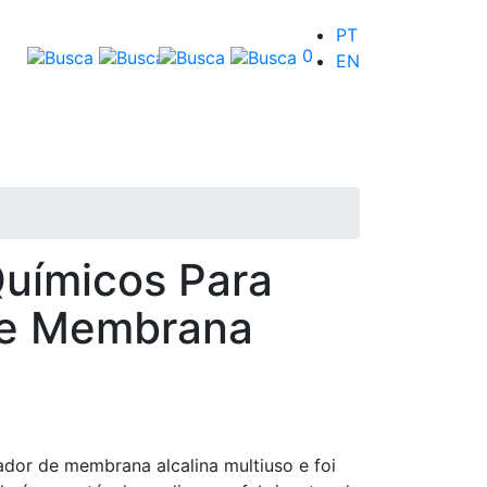
PT
0
EN
Químicos Para
De Membrana
or de membrana alcalina multiuso e foi