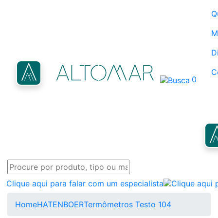
Q
M
D
C
0
Clique aqui para falar com um especialista
Home
HATENBOER
Termômetros Testo 104